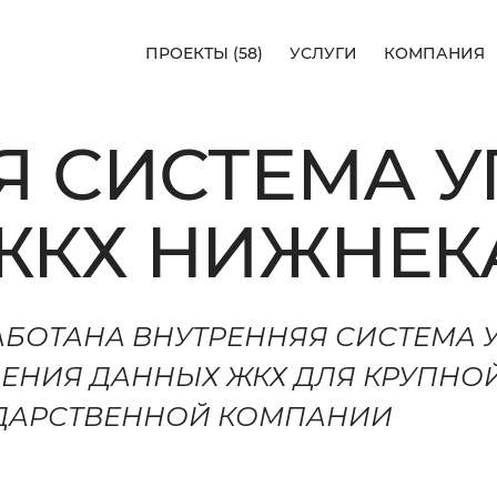
ПРОЕКТЫ (58)
УСЛУГИ
КОМПАНИЯ
58)
Я СИСТЕМА 
+7 (962) 557-23-0
HELLO@ILARTE
ЖКХ НИЖНЕК
КАЗАНЬ, УЛ. СПА
АБОТАНА ВНУТРЕННЯЯ СИСТЕМА 
ОБСУДИ
ДЕНИЯ ДАННЫХ ЖКХ ДЛЯ КРУПНО
Я
ПРОЕКТ
ДАРСТВЕННОЙ КОМПАНИИ