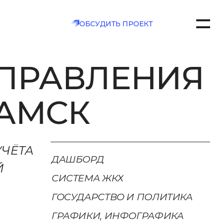
ОБСУДИТЬ ПРОЕКТ
УПРАВЛЕНИЯ
7
CH.COM
АМСК
РТАКОВСКАЯ , Д. 2А
УЧЁТА
ТЬ
ДАШБОРД
Й
СИСТЕМА ЖКХ
ГОСУДАРСТВО И ПОЛИТИКА
ГРАФИКИ, ИНФОГРАФИКА