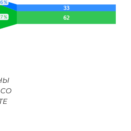
АНЫ
 СО
ТЕ