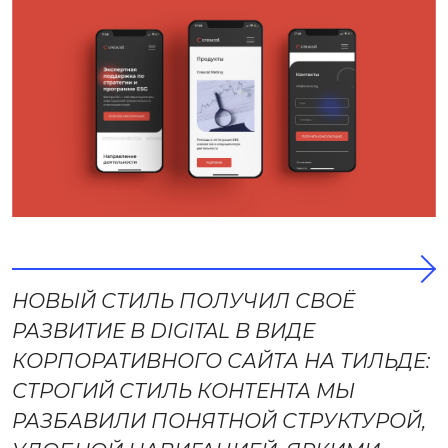
+7 (962) 557-23-07
НОВЫЙ СТИЛЬ ПОЛУЧИЛ СВОЁ
HELLO@ILARTECH.COM
РАЗВИТИЕ В DIGITAL В ВИДЕ
КОРПОРАТИВНОГО САЙТА НА ТИЛЬДЕ:
КАЗАНЬ, УЛ. СПАРТАКОВСКАЯ , Д. 2А
СТРОГИЙ СТИЛЬ КОНТЕНТА МЫ
РАЗБАВИЛИ ПОНЯТНОЙ СТРУКТУРОЙ,
ОБСУДИТЬ ПРОЕКТ