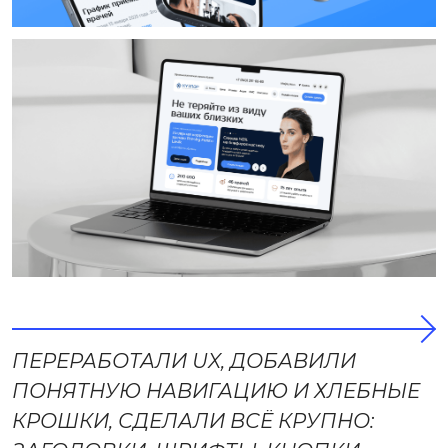
+7 (962) 557-23-07
HELLO@ILARTECH.COM
ПЕРЕРАБОТАЛИ UX, ДОБАВИЛИ
ПОНЯТНУЮ НАВИГАЦИЮ И ХЛЕБНЫЕ
КАЗАНЬ, УЛ. СПАРТАКОВСКАЯ , Д. 2А
КРОШКИ, СДЕЛАЛИ ВСЁ КРУПНО: